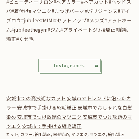
#ビューティーサロン#ヘアカラー#ヘアカット#ヘッドス
パ#着付け#マツエク#まつげパーマ #パリジェンヌ#アイ
ブロウ#jubilee#MIMI#セットアップ#メンズ#アットホー
ム#jubileethegym#ジム#プライベートジム#矯正#縮毛
矯正#くせ毛
Instagramへ
安城市での高技術なカット
安城市でトレンドに沿ったカ
ラー
安城市で手掛ける縮毛矯正
安城市でおしゃれな白髪
染め
安城市でつけ放題のマツエク
安城市でつけ放題のマ
ツエク
安城市で手掛ける縮毛矯正
カット
カラー
縮毛矯正
白髪染め
マツエク
マツエク
縮毛矯正