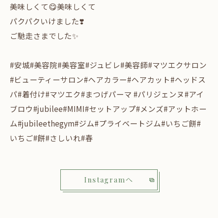
美味しくて😋美味しくて
パクパクいけました❣️
ご馳走さまでした✨
#安城#美容院#美容室#ジュビレ#美容師#マツエクサロン
#ビューティーサロン#ヘアカラー#ヘアカット#ヘッドス
パ#着付け#マツエク#まつげパーマ #パリジェンヌ#アイ
ブロウ#jubilee#MIMI#セットアップ#メンズ#アットホー
ム#jubileethegym#ジム#プライベートジム#いちご餅#
いちご#餅#さしいれ#春
Instagramへ