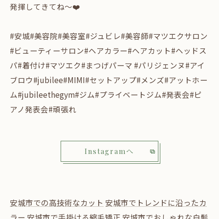
発揮してきてね〜❤️
#安城#美容院#美容室#ジュビレ#美容師#マツエクサロン
#ビューティーサロン#ヘアカラー#ヘアカット#ヘッドス
パ#着付け#マツエク#まつげパーマ #パリジェンヌ#アイ
ブロウ#jubilee#MIMI#セットアップ#メンズ#アットホー
ム#jubileethegym#ジム#プライベートジム#発表会#ピ
アノ発表会#頑張れ
Instagramへ
安城市での高技術なカット
安城市でトレンドに沿ったカ
ラー
安城市で手掛ける縮毛矯正
安城市でおしゃれな白髪