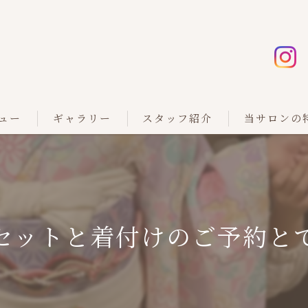
ュー
ギャラリー
スタッフ紹介
当サロンの
カット
カラー
セットと着付けのご予約とて
縮毛矯正
白髪染め
マツエク