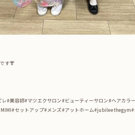
です👘
ュビレ#美容師#マツエクサロン#ビューティーサロン#ヘアカラ
#MIMI#セットアップ#メンズ#アットホーム#jubileetheg