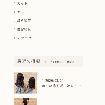
カット
カラー
縮毛矯正
白髪染め
マツエク
最近の投稿
Recent Posts
2026/08/04
は〜い😍可愛い姉妹ちゃん👭